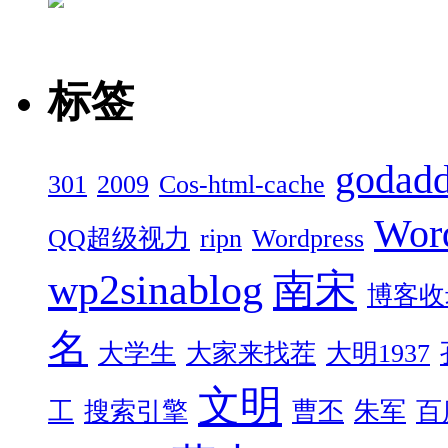
标签
godad
301
2009
Cos-html-cache
Wor
QQ超级视力
ripn
Wordpress
wp2sinablog
南宋
博客收
名
大学生
大家来找茬
大明1937
文明
工
搜索引擎
曹丕
朱军
百