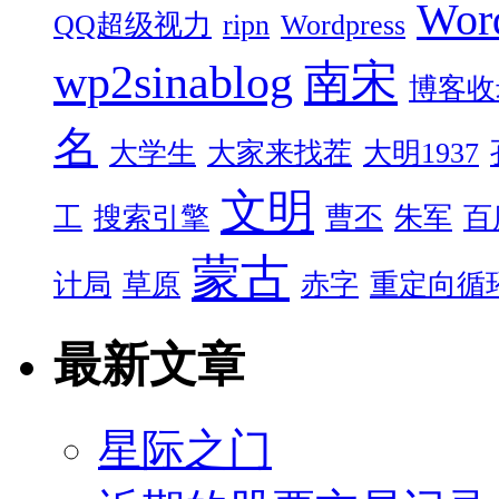
Wor
QQ超级视力
ripn
Wordpress
wp2sinablog
南宋
博客收
名
大学生
大家来找茬
大明1937
文明
工
搜索引擎
曹丕
朱军
百
蒙古
计局
草原
赤字
重定向循
最新文章
星际之门