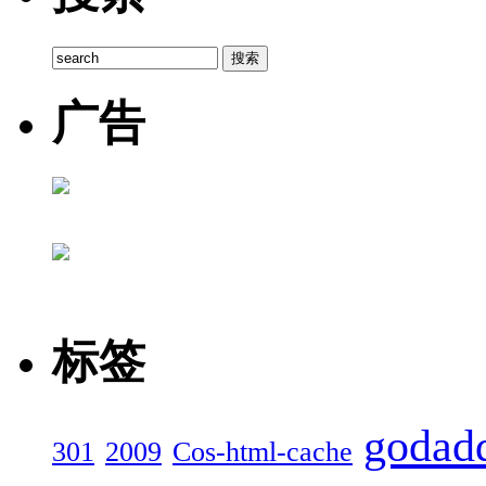
广告
标签
godad
301
2009
Cos-html-cache