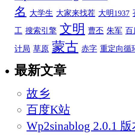
名
大学生
大家来找茬
大明1937
文明
工
搜索引擎
曹丕
朱军
百
蒙古
计局
草原
赤字
重定向循
最新文章
故乡
百度K站
Wp2sinablog 2.0