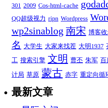
godad
301
2009
Cos-html-cache
Wor
QQ超级视力
ripn
Wordpress
wp2sinablog
南宋
博客收
名
大学生
大家来找茬
大明1937
文明
工
搜索引擎
曹丕
朱军
百
蒙古
计局
草原
赤字
重定向循
最新文章