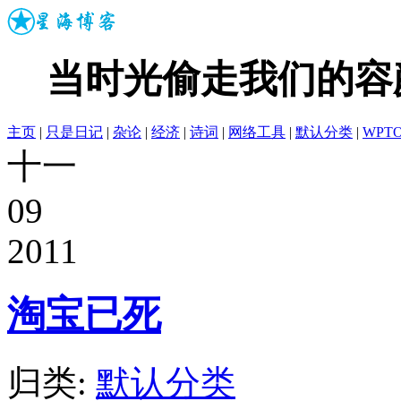
当时光偷走我们的容
主页
|
只是日记
|
杂论
|
经济
|
诗词
|
网络工具
|
默认分类
|
WPT
十一
09
2011
淘宝已死
归类:
默认分类